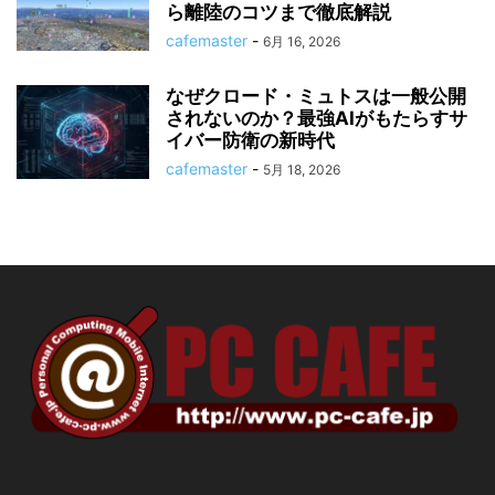
ら離陸のコツまで徹底解説
cafemaster
-
6月 16, 2026
なぜクロード・ミュトスは一般公開
されないのか？最強AIがもたらすサ
イバー防衛の新時代
cafemaster
-
5月 18, 2026