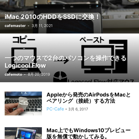
iMac 2010のHDDをSSDに交換！
cafemaster
-
3月 11, 2021
一つのマウスで2台のパソコンを操作できる
Logicool Flow
cafemoto
-
8月 20, 2019
Appleから発売のAirPodsをMacと
ペアリング（接続）する方法
PC-Cafe
-
3月 6, 2017
Mac上でもWindows10プレビュー
版を無償で動かしてみる。