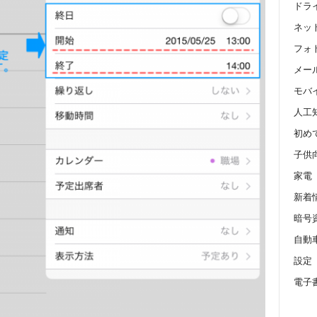
ドラ
ネッ
フォ
メール 
モバ
人工
初め
子供
家電
新着
暗号
自動
設定
電子