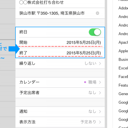
Adob
Andro
Andro
And
Apac
Apple
Busin
Excel
Face
Featu
Gener
Goog
Goog
Goo