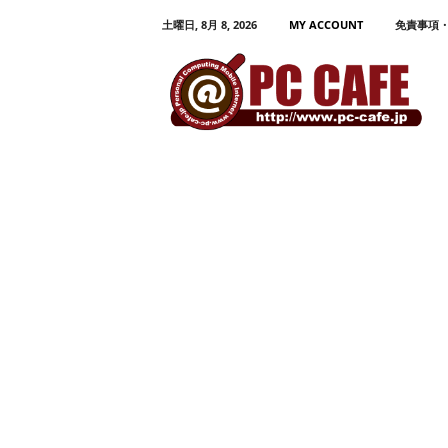
土曜日, 8月 8, 2026
MY ACCOUNT
免責事項
P
C
C
A
F
E
パ
ソ
コ
ン
、
モ
バ
イ
ル
活
用
プ
ロ