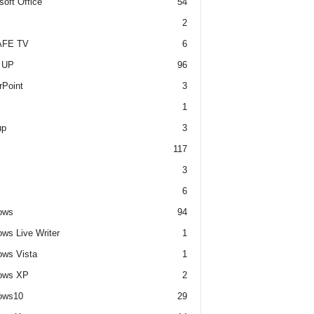
soft Office
54
2
FE TV
6
 UP
96
Point
3
i
1
up
3
117
3
6
ows
94
ws Live Writer
1
ws Vista
1
ows XP
2
ows10
29