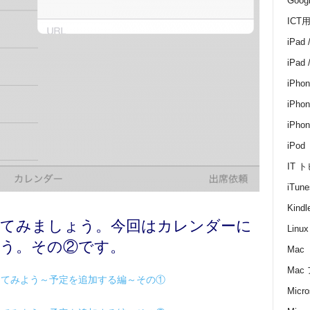
Goo
ICT
iPad 
iPad
iPhon
iPhon
iPh
iPod
IT 
iTune
Kin
使ってみましょう。今回はカレンダーに
Linux
う。その②です。
Mac
Mac
使ってみよう～予定を追加する編～その①
Micro