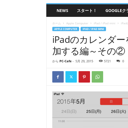
グ
NEWS
スタート！
GOOGLE
ラ
ミ
ン
ホーム
Apple Computer
iPad / iPad mini
iP
グ
APPLE COMPUTER
IPAD / IPAD MINI
ピ
iPadのカレンダ
ー
加する編～その②
シ
ー
カ
から
PC-Cafe
-
5月 29, 2015
5721
0
フ
ェ