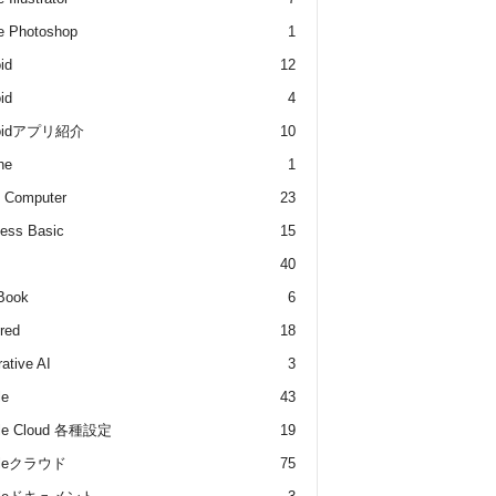
e Photoshop
1
id
12
id
4
roidアプリ紹介
10
he
1
 Computer
23
ess Basic
15
40
Book
6
red
18
ative AI
3
le
43
le Cloud 各種設定
19
gleクラウド
75