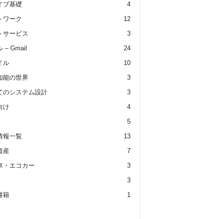
イブ基礎
4
トワーク
12
トサービス
3
– Gmail
24
イル
10
知能の世界
3
てのシステム設計
3
向け
4
5
情報一覧
13
資産
7
車・エコカー
3
3
書籍
1