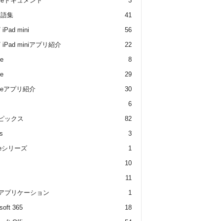
gleドキュメント
3
用語集
41
/ iPad mini
56
 / iPad miniアプリ紹介
22
e
8
e
29
oneアプリ紹介
30
6
トピックス
82
s
3
dleシリーズ
1
10
11
 アプリケーション
1
soft 365
18