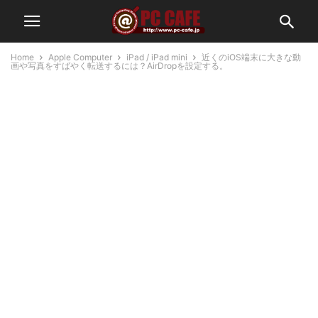
Home
Apple Computer
iPad / iPad mini
近くのiOS端末に大きな動
画や写真をすばやく転送するには？AirDropを設定する。