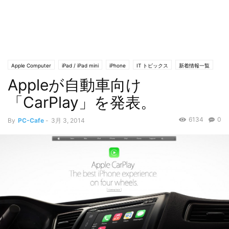
Apple Computer
iPad / iPad mini
iPhone
IT トピックス
新着情報一覧
Appleが自動車向け
自動車・エコカー
「CarPlay」を発表。
6134
0
By
PC-Cafe
-
3月 3, 2014