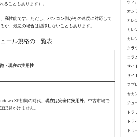
ウィ
記されることもあります）。
オン
く、高性能です。ただし、パソコン側がその速度に対応して
カレ
するか、最悪の場合は認識しないこともあります。
カレン
カレ
ジュール規格の一覧表
クラ
コラ
徴・現在の実用性
サイ
サイ
スプ
セカ
indows XP初期の時代。
現在は完全に実用外
。中古市場で
チュ
ほぼ見かけません。
トラ
ドラ
ドライ