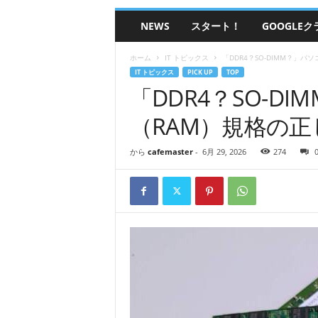
グ
NEWS
スタート！
GOOGLE
ラ
ミ
ン
ホーム
IT トピックス
「DDR4？SO-DIMM？」
グ
IT トピックス
PICK UP
TOP
ピ
「DDR4？SO-D
ー
（RAM）規格の
シ
ー
カ
から
cafemaster
-
6月 29, 2026
274
フ
ェ