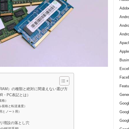
Adob
Andro
Andro
And
Apac
Apple
Busin
Excel
Face
Featu
RAM）の種類と絶対に間違えない選び方
Gener
R・PC表記とは）
規格）
Goog
ジュール規格と転送速度）
Goog
ップ用とノート用）
Goo
モリ増設の落とし穴