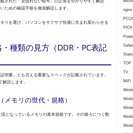
Micro
記載された「見慣れない暗号」の正体を分かりやすく解読
ないための確認手順を徹底解説します。
nginx
PCCA
メモリを選び、パソコンをサクサク快適に生まれ変わらせる
PICK
Power
・種類の見方（DDR・PC表記
Safar
Start
TOP
TV
分証明書」とも言える重要なスペックが記載されています。
WiFi
て解説します。
Wind
何？（メモリの世代・規格）
Windo
Windo
」は、現在主流となっているメモリの基本規格です。その後ろにつく数
Wind
Wind