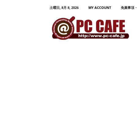
土曜日, 8月 8, 2026
MY ACCOUNT
免責事項
P
C
C
A
F
E
パ
ソ
コ
ン
、
モ
バ
イ
ル
活
用
プ
ロ