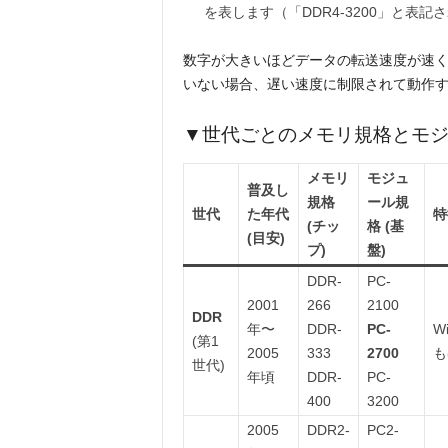
を表します（「DDR4-3200」と表
数字が大きいほどデータの転送速度が速
いない場合、遅い速度に制限されて動作
▼世代ごとのメモリ規格とモ
メモリ
モジュ
普及し
規格
ール規
世代
た年代
特
(チッ
格 (基
(目安)
プ)
盤)
DDR-
PC-
2001
266
2100
DDR
年〜
DDR-
PC-
W
(第1
2005
333
2700
も
世代)
年頃
DDR-
PC-
400
3200
2005
DDR2-
PC2-