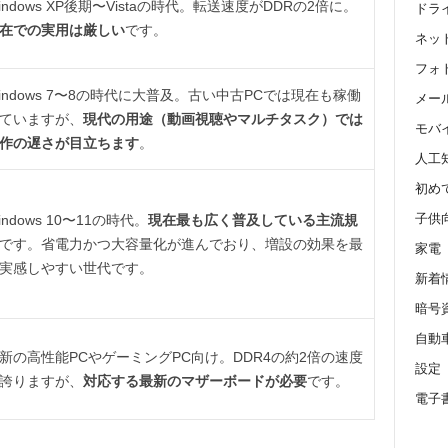
indows XP後期〜Vistaの時代。転送速度がDDRの2倍に。
ドラ
在での実用は厳しい
です。
ネッ
フォ
indows 7〜8の時代に大普及。古い中古PCでは現在も稼働
メール 
ていますが、
現代の用途（動画視聴やマルチタスク）では
モバ
作の遅さが目立ちます
。
人工
初め
子供
indows 10〜11の時代。
現在最も広く普及している主流規
です。省電力かつ大容量化が進んでおり、増設の効果を最
家電
実感しやすい世代です。
新着
暗号
自動
新の高性能PCやゲーミングPC向け。DDR4の約2倍の速度
設定
誇りますが、
対応する最新のマザーボードが必要
です。
電子