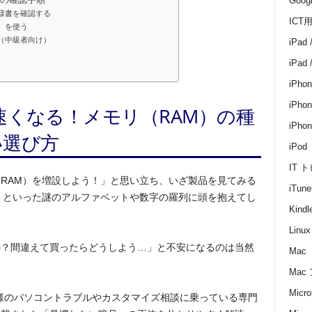
Goo
つの確認手順
仕様書を確認する
ICT
）を使う
る（中級者向け）
iPad 
iPad
iPhon
iPhon
速くなる！メモリ（RAM）の種
iPh
い選び方
iPod
IT 
RAM）を増設しよう！」と思い立ち、いざ製品を見てみる
iTune
DIMM」といった謎のアルファベットや数字の羅列に頭を抱えてし
Kin
Linux
の？間違えて買ったらどうしよう…」と不安になるのは当然
Mac
Mac
Micro
様のパソコントラブルやカスタマイズ相談に乗っている専門