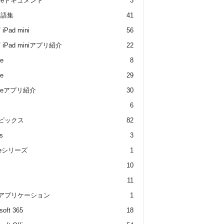
gleドキュメント
3
用語集
41
/ iPad mini
56
 / iPad miniアプリ紹介
22
e
8
e
29
oneアプリ紹介
30
6
トピックス
82
s
3
dleシリーズ
1
10
11
 アプリケーション
1
soft 365
18