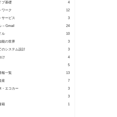
イブ基礎
4
トワーク
12
トサービス
3
– Gmail
24
イル
10
知能の世界
3
てのシステム設計
3
向け
4
5
情報一覧
13
資産
7
車・エコカー
3
3
書籍
1