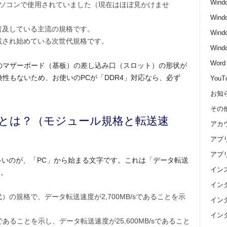
Wind
ソコンで使用されていました（現在はほぼ見かけませ
Wind
普及している主流の規格です。
Wind
載され始めている次世代規格です。
Win
Word
のマザーボード（基板）の差し込み口（スロット）の形状が
性もないため、お使いのPCが「DDR4」対応なら、必ず
YouT
お知
その
25600とは？（モジュール規格と転送速
アカ
アプ
アプ
多いのが、「PC」から始まる文字です。これは「データ転送
イン
す。
イン
）の規格で、データ転送速度が2,700MB/sであることを示
イン
イン
であることを示し、データ転送速度が25,600MB/sであること