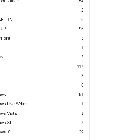
soft Office
54
2
FE TV
6
 UP
96
Point
3
i
1
up
3
117
3
6
ows
94
ws Live Writer
1
ws Vista
1
ows XP
2
ows10
29