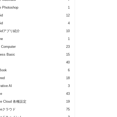
e Photoshop
1
id
12
id
4
roidアプリ紹介
10
he
1
 Computer
23
ess Basic
15
40
Book
6
red
18
ative AI
3
le
43
le Cloud 各種設定
19
gleクラウド
75