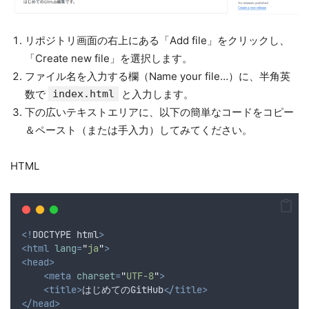
リポジトリ画面の右上にある「Add file」をクリックし、
「Create new file」を選択します。
ファイル名を入力する欄（Name your file…）に、半角英
数で
index.html
と入力します。
下の広いテキストエリアに、以下の簡単なコードをコピー
＆ペースト（または手入力）してみてください。
HTML
<!
DOCTYPE
html
>
<html
lang
=
"
ja
"
>
<head>
<meta
charset
=
"
UTF-8
"
>
<title>
はじめてのGitHub
</title>
</head>