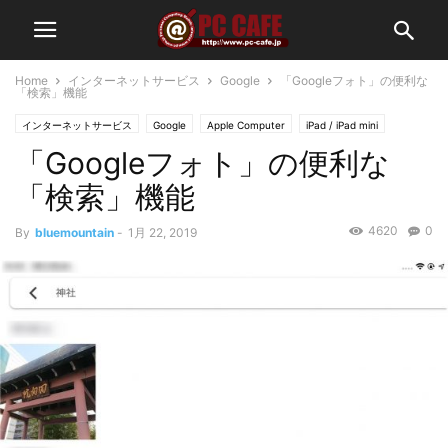
Home
インターネットサービス
Google
「Googleフォト」の便利な
「検索」機能
インターネットサービス
Google
Apple Computer
iPad / iPad mini
「Googleフォト」の便利な
Googleクラウド
iPhone
iPod
お知らせ
「検索」機能
4620
0
By
bluemountain
-
1月 22, 2019