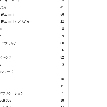
gleドキュメント
3
用語集
41
/ iPad mini
56
 / iPad miniアプリ紹介
22
e
8
e
29
oneアプリ紹介
30
6
トピックス
82
s
3
dleシリーズ
1
10
11
 アプリケーション
1
soft 365
18