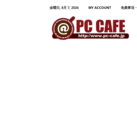
金曜日, 8月 7, 2026
MY ACCOUNT
免責事項
P
C
C
A
F
E
パ
ソ
コ
ン
、
モ
バ
イ
ル
活
用
プ
ロ