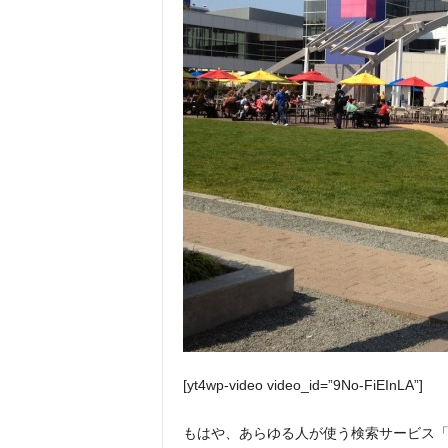
[yt4wp-video video_id=”9No-FiEInLA”]
もはや、あらゆる人が使う検索サービス「Go