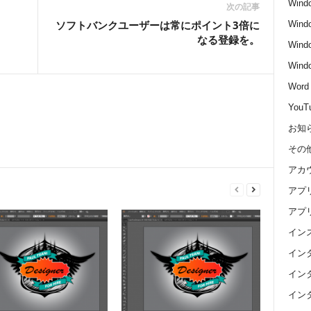
Wind
次の記事
ソフトバンクユーザーは常にポイント3倍に
Wind
なる登録を。
Wind
Win
Word
YouT
お知
その
アカ
アプ
アプ
イン
イン
イン
イン