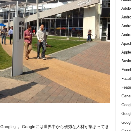
Adob
Andro
Andro
And
Apac
Apple
Busin
Excel
Face
Featu
Gener
Goog
Goog
Goo
ogle」。Googleには世界中から優秀な人材が集まってき