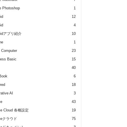
e Photoshop
1
id
12
id
4
roidアプリ紹介
10
he
1
 Computer
23
ess Basic
15
40
Book
6
red
18
ative AI
3
le
43
le Cloud 各種設定
19
gleクラウド
75