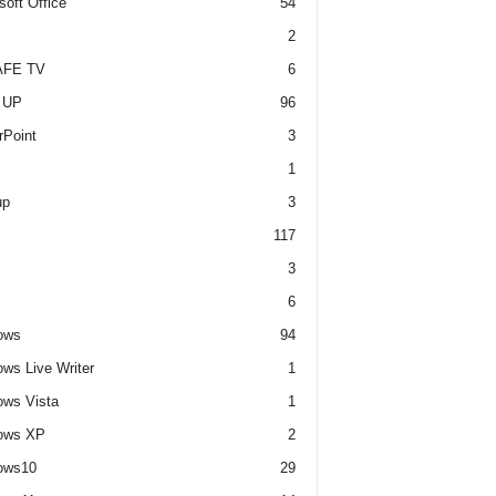
soft Office
54
2
FE TV
6
 UP
96
Point
3
i
1
up
3
117
3
6
ows
94
ws Live Writer
1
ws Vista
1
ows XP
2
ows10
29