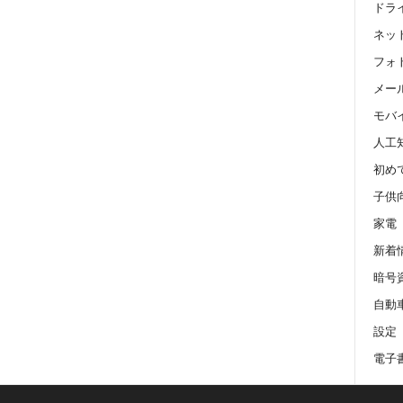
ドラ
ネッ
フォ
メール 
モバ
人工
初め
子供
家電
新着
暗号
自動
設定
電子