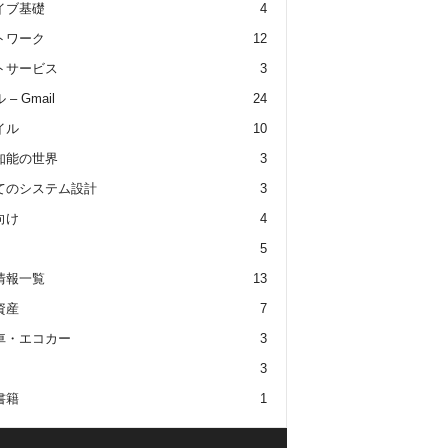
イブ基礎
4
トワーク
12
トサービス
3
– Gmail
24
イル
10
知能の世界
3
てのシステム設計
3
向け
4
5
情報一覧
13
資産
7
車・エコカー
3
3
書籍
1