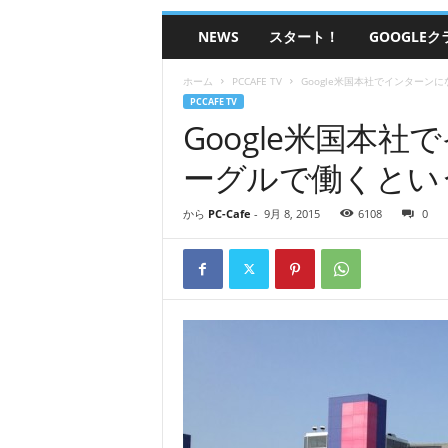
グ
NEWS
スタート！
GOOGLE
ラ
ミ
ン
ホーム
PCCAFE TV
Google米国本社でインターン
グ
PCCAFE TV
ピ
Google米国本
ー
ーグルで働くとい
シ
ー
カ
から
PC-Cafe
-
9月 8, 2015
6108
0
フ
ェ