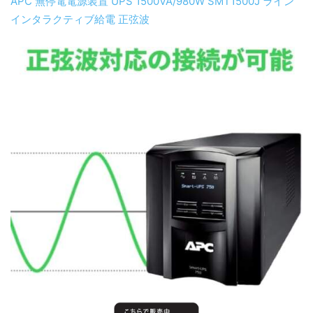
APC 無停電電源装置 UPS 1500VA/980W SMT1500J ライン
インタラクティブ給電 正弦波