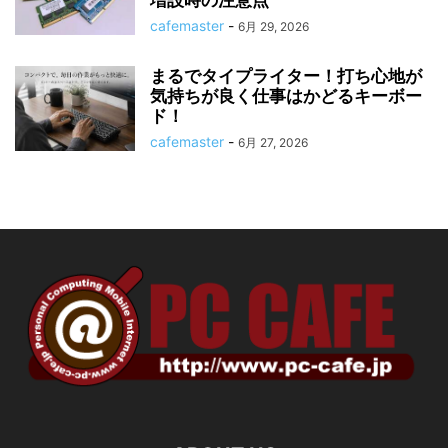
増設時の注意点
cafemaster
-
6月 29, 2026
まるでタイプライター！打ち心地が
気持ちが良く仕事はかどるキーボー
ド！
cafemaster
-
6月 27, 2026