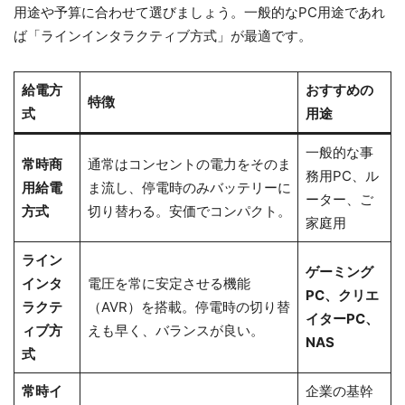
用途や予算に合わせて選びましょう。一般的なPC用途であれ
ば「ラインインタラクティブ方式」が最適です。
給電方
おすすめの
特徴
式
用途
一般的な事
常時商
通常はコンセントの電力をそのま
務用PC、ル
用給電
ま流し、停電時のみバッテリーに
ーター、ご
方式
切り替わる。安価でコンパクト。
家庭用
ライン
ゲーミング
インタ
電圧を常に安定させる機能
PC、クリエ
ラクテ
（AVR）を搭載。停電時の切り替
イターPC、
ィブ方
えも早く、バランスが良い。
NAS
式
常時イ
企業の基幹