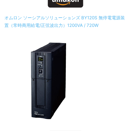
オムロン ソーシアルソリューションズ BY120S 無停電電源装
置（常時商用給電/正弦波出力）1200VA / 720W