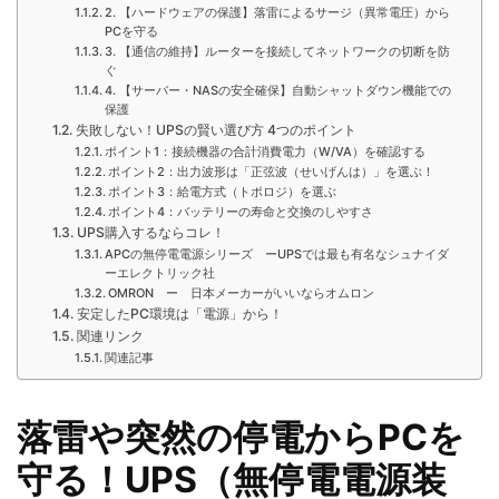
2. 【ハードウェアの保護】落雷によるサージ（異常電圧）から
PCを守る
3. 【通信の維持】ルーターを接続してネットワークの切断を防
ぐ
4. 【サーバー・NASの安全確保】自動シャットダウン機能での
保護
失敗しない！UPSの賢い選び方 4つのポイント
ポイント1：接続機器の合計消費電力（W/VA）を確認する
ポイント2：出力波形は「正弦波（せいげんは）」を選ぶ！
ポイント3：給電方式（トポロジ）を選ぶ
ポイント4：バッテリーの寿命と交換のしやすさ
UPS購入するならコレ！
APCの無停電電源シリーズ ーUPSでは最も有名なシュナイダ
ーエレクトリック社
OMRON ー 日本メーカーがいいならオムロン
安定したPC環境は「電源」から！
関連リンク
関連記事
落雷や突然の停電からPCを
守る！UPS（無停電電源装