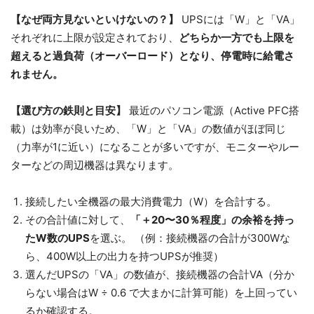
【なぜ両方見ないといけないの？】
UPSには「W」と「VA」
それぞれに上限が設定されており、
どちらか一方でも上限を
超えると過負荷（オーバーロード）となり、停電時に給電さ
れません。
【選び方の鉄則と目安】
最近のパソコン電源（Active PFC搭
載）は効率が良いため、「W」と「VA」の数値がほぼ同じ
（力率が1に近い）になることが多いですが、モニターやルー
ターなどの周辺機器は異なります。
接続したい全機器の最大消費電力（W）を合計する。
その合計値に対して、
「＋20〜30％程度」の余裕を持っ
たW数のUPS
を選ぶ。 （例：接続機器の合計が300Wな
ら、400W以上の出力を持つUPSが推奨）
選んだUPSの「VA」の数値が、接続機器の合計VA（分か
らない場合はW ÷ 0.6 で大まかに計算可能）を上回ってい
るか確認する。