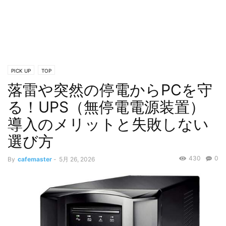
PICK UP
TOP
落雷や突然の停電からPCを守
る！UPS（無停電電源装置）
導入のメリットと失敗しない
選び方
430
0
By
cafemaster
-
5月 26, 2026