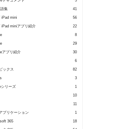
gleドキュメント
3
用語集
41
/ iPad mini
56
 / iPad miniアプリ紹介
22
e
8
e
29
oneアプリ紹介
30
6
トピックス
82
s
3
dleシリーズ
1
10
11
 アプリケーション
1
soft 365
18