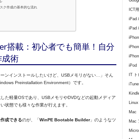
Goo
ール
た起動ディスク作成の基本的な流れ
ICT
iPad 
iPad
iPhon
 Builder搭載：初心者でも簡単！自分
iPhon
作成術
iPh
iPod
IT 
ーンインストールしたいけど、USBメモリがない…」そん
Preinstallation Environment）です。
iTune
Kin
搭載した軽量OSであり、USBメモリやDVDなどの起動メディア
Linux
しない状態でも様々な作業が行えます。
Mac
に作成できる
のが、「
WinPE Bootable Builder
」のようなツ
Mac
Micro