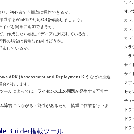
ウィ
オン
おり、初心者でも簡単に操作できるか。
や、作成するWinPEの対応OSを確認しましょう。
カレ
ライバを簡単に追加できるか。
カレン
など、作成したい起動メディアに対応しているか。
カレ
有料の場合は費用対効果はどうか。
クラ
配布しているか。
コラ
サイ
サイ
ows ADK (Assessment and Deployment Kit)
などの別途
スプ
場合があります。
やツールによっては、
ライセンス上の問題
が発生する可能性
セカ
チュ
ム障害
につながる可能性があるため、慎重に作業を行いま
トラ
ドラ
ドライ
ble Builder搭載ツール