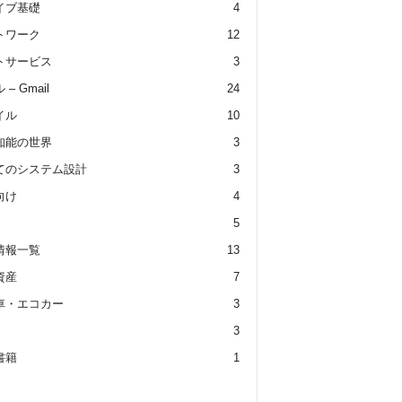
イブ基礎
4
トワーク
12
トサービス
3
– Gmail
24
イル
10
知能の世界
3
てのシステム設計
3
向け
4
5
情報一覧
13
資産
7
車・エコカー
3
3
書籍
1