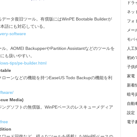
ドラ
ネッ
復旧ツール。有償版にはWinPE Bootable Builderが
フォ
日本語にも対応している。
メール 
overy-software
モバ
MEI BackupperやPartition Assistantなどのツールを
人工
者にも扱いやすい。
初め
ws-tips/pe-builder.html
子供
table
家電
ンなどの機能を持つEaseUS Todo Backupの機能を利
。
新着
ftware/
暗号
scue Media)
自動
ングソフトの無償版。WinPEベースのレスキューメディア
設定
free
電子
dition
ワード回復など、様々なツールを搭載したWinPEベースの