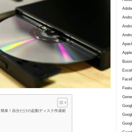
Adob
Andro
Andro
And
Apac
Apple
Busin
Excel
Face
Featu
Gener
Goog
：初心者でも簡単！自分だけの起動ディスク作成術
Goog
Goo