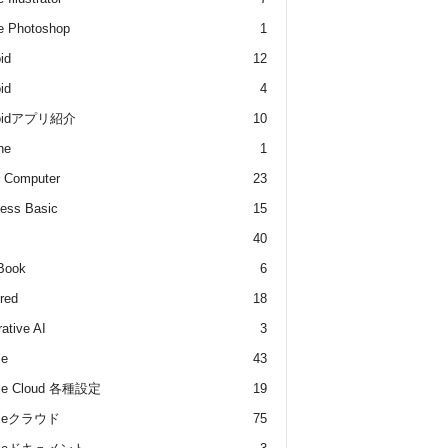
e Photoshop
1
id
12
id
4
roidアプリ紹介
10
he
1
 Computer
23
ess Basic
15
40
Book
6
red
18
ative AI
3
le
43
le Cloud 各種設定
19
gleクラウド
75