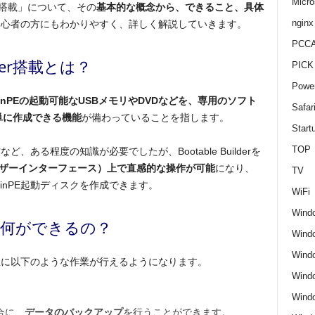
Micro
lder搭載」について、その
基本的な概念から、できること、具体
nginx
初心者の方にもわかりやすく、詳しく解説していきます。
PCCA
uilder搭載とは？
PICK
Power
inPEの起動可能なUSBメモリやDVDなどを、専用のソフト
Safar
て簡単に作成できる機能
が備わっていることを指します。
Start
TOP
、ある程度の知識が必要でしたが、Bootable Builderを
ーザーインターフェース）上で直感的な操作が可能
になり、
TV
nPE起動ディスクを作成できます。
WiFi
Wind
クで何ができるの？
Windo
Windo
、主に以下のような作業が行えるようになります。
Wind
Wind
合に、
データのバックアップ
を行うことができます。