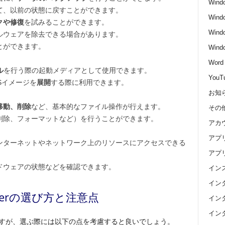
Wind
て、以前の状態に戻すことができます。
Wind
クや修復
を試みることができます。
Wind
ルウェアを除去できる場合があります。
とができます。
Win
Word
ル
を行う際の起動メディアとして使用できます。
YouT
Sイメージを
展開
する際に利用できます。
お知
移動、削除
など、基本的なファイル操作が行えます。
その
削除、フォーマットなど）を行うことができます。
アカ
アプ
ンターネットやネットワーク上のリソースにアクセスできる
アプ
ドウェアの状態などを確認できます。
イン
イン
Builderの選び方と注意点
イン
イン
erが存在しますが、選ぶ際には以下の点を考慮すると良いでしょう。