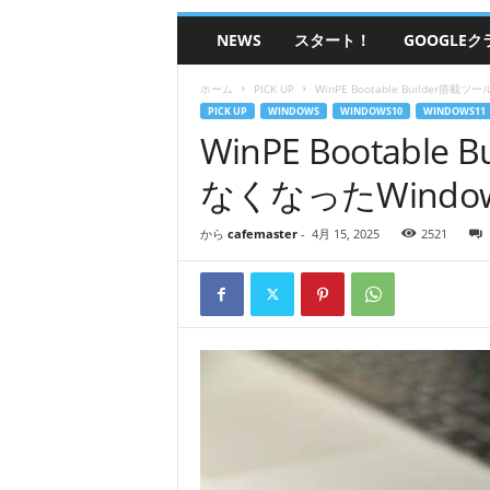
グ
NEWS
スタート！
GOOGLE
ラ
ミ
ン
ホーム
PICK UP
WinPE Bootable Builder
グ
PICK UP
WINDOWS
WINDOWS10
WINDOWS11
ピ
WinPE Bootabl
ー
なくなったWind
シ
ー
カ
から
cafemaster
-
4月 15, 2025
2521
フ
ェ