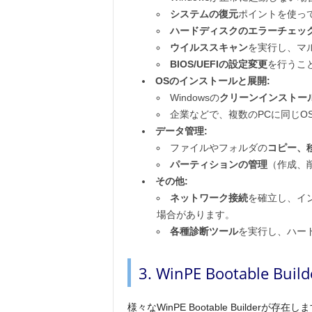
システムの復元
ポイントを使っ
ハードディスクのエラーチェッ
ウイルススキャン
を実行し、マ
BIOS/UEFIの設定変更
を行うこ
OSのインストールと展開:
Windowsの
クリーンインストー
企業などで、複数のPCに同じO
データ管理:
ファイルやフォルダの
コピー、
パーティションの管理
（作成、
その他:
ネットワーク接続
を確立し、イ
場合があります。
各種診断ツール
を実行し、ハー
3. WinPE Bootable 
様々なWinPE Bootable Build