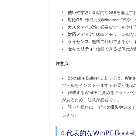
使いやすさ:
直感的なGUIを備えて
対応OS:
作成元のWindows OS
カスタマイズ性:
必要なツールやド
対応メディア:
USBメモリ、DVD
ライセンス:
無料で利用できるか、
セキュリティ:
信頼できる提供元が
注意点:
Bootable Builderによっては、
Wind
ツールをインストールする必要がある
作成するWinPEに含めるドライバ
があるため、注意が必要です。
誤った操作は、
データ損失やシステ
しょう。
4.代表的なWinPE Boota