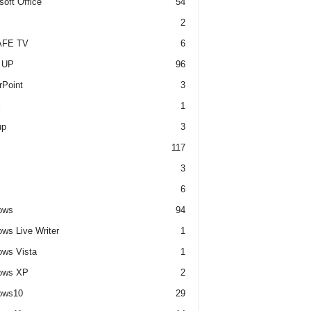
soft Office
54
2
FE TV
6
 UP
96
Point
3
i
1
up
3
117
3
6
ows
94
ws Live Writer
1
ws Vista
1
ows XP
2
ows10
29