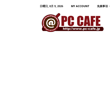
日曜日, 8月 9, 2026
MY ACCOUNT
免責事項
P
C
C
A
F
E
パ
ソ
コ
ン
、
モ
バ
イ
ル
活
用
プ
ロ