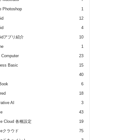
e Photoshop
1
id
12
id
4
roidアプリ紹介
10
he
1
 Computer
23
ess Basic
15
40
Book
6
red
18
ative AI
3
le
43
le Cloud 各種設定
19
gleクラウド
75