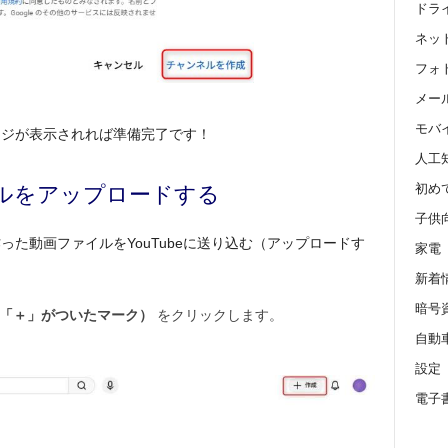
ドラ
ネッ
フォ
メール 
モバ
ージが表示されれば準備完了です！
人工
ルをアップロードする
初め
子供
た動画ファイルをYouTubeに送り込む（アップロードす
家電
新着
暗号
（「＋」がついたマーク）
をクリックします。
自動
設定
電子