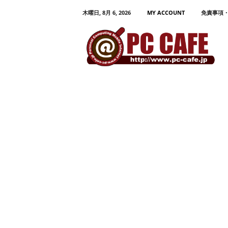
木曜日, 8月 6, 2026
MY ACCOUNT
免責事項
P
C
C
A
F
E
パ
ソ
コ
ン
、
モ
バ
イ
ル
活
用
プ
ロ