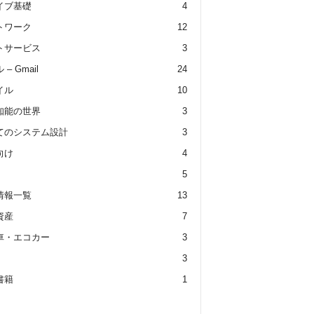
イブ基礎
4
トワーク
12
トサービス
3
– Gmail
24
イル
10
知能の世界
3
てのシステム設計
3
向け
4
5
情報一覧
13
資産
7
車・エコカー
3
3
書籍
1