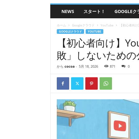
グ
NEWS
スタート！
GOOGLE
ラ
ミ
ン
ホーム
Googleクラウド
YouTube
【初心者向け
グ
GOOGLEクラウド
YOUTUBE
ピ
【初心者向け】Yo
ー
敗」しないための
シ
ー
カ
から
cocoa
-
5月 18, 2026
871
0
フ
ェ