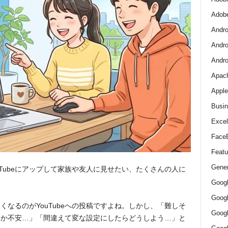
Adob
Andro
Andro
And
Apac
Apple
Busin
Excel
Face
Featu
Gener
Tubeにアップして家族や友人に見せたい、たくさんの人に
Goog
Goog
なるのがYouTubeへの投稿ですよね。しかし、「難しそ
Goo
るか不安…」「間違えて変な設定にしたらどうしよう…」と