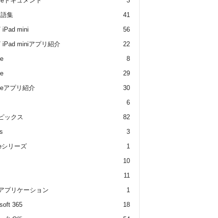
gleドキュメント
3
用語集
41
/ iPad mini
56
 / iPad miniアプリ紹介
22
e
8
e
29
oneアプリ紹介
30
6
トピックス
82
s
3
dleシリーズ
1
10
11
 アプリケーション
1
soft 365
18