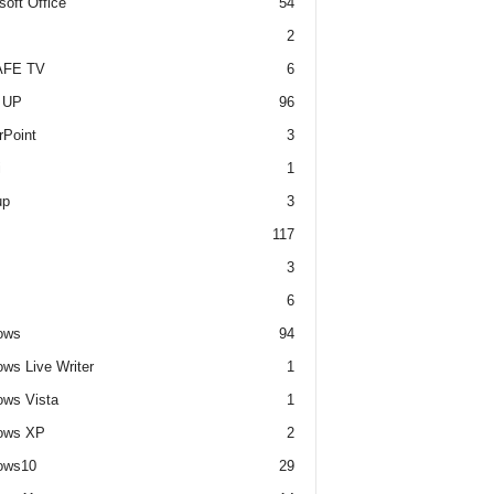
soft Office
54
2
FE TV
6
 UP
96
Point
3
i
1
up
3
117
3
6
ows
94
ws Live Writer
1
ws Vista
1
ows XP
2
ows10
29