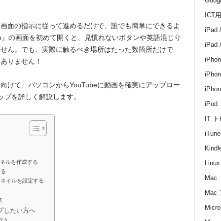
Goo
ICT
は、画面の指示に従って進めるだけで、誰でも簡単にできるよ
iPad 
tudio』の画面を初めて開くと、見慣れないボタンや英語混じり
iPad
ません。でも、実際に触るべき場所はたった数箇所だけで
iPhon
くありません！
iPhon
けて、パソコンからYouTubeに動画を確実にアップロー
iPh
ップを詳しく解説します。
iPod
IT 
iTune
）
Kin
ンネルを作成する
Linux
する
Mac
ムネイルを設定する
Mac
ス
Micro
プしたい方へ
行う