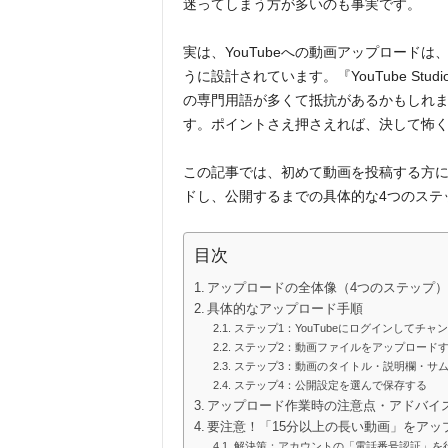
迷ってしまう方が多いのも事実です。
実は、YouTubeへの動画アップロード
うに設計されています。『YouTube S
の専門用語が多くて抵抗があるかもしれ
す。ポイントさえ押さえれば、決して怖
この記事では、初めて動画を投稿する方に向
ドし、公開するまでの具体的な4つのステ
目次
アップロードの全体像（4つのステップ
具体的なアップロード手順
ステップ1：YouTubeにログインしてチャ
ステップ2：動画ファイルをアップロード
ステップ3：動画のタイトル・説明欄・サ
ステップ4：公開設定を選んで保存する
アップロード作業時の注意点・アドバイ
要注意！「15分以上の長い動画」をアッ
解決策：アカウントの「電話番号認証」を