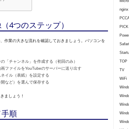
Micro
nginx
PCCA
（4つのステップ）
PICK
Power
か、作業の大きな流れを確認しておきましょう。パソコンを
Safar
Start
TOP
自分の「チャンネル」を作成する（初回のみ）
画ファイルをYouTubeのサーバーに送り出す
TV
ムネイル（表紙）を設定する
WiFi
公開など）を選んで保存する
Wind
Windo
いきましょう！
Windo
ド手順
Wind
Wind