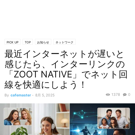
PICK UP
TOP
お知らせ
ネットワーク
最近インターネットが遅いと
感じたら、インターリンクの
「ZOOT NATIVE」でネット回
線を快適にしよう！
1378
0
By
cafemaster
-
8月 5, 2025