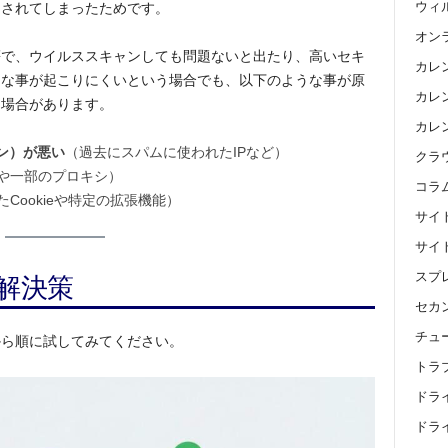
ウィ
定されてしまったためです。
オン
筈で、ウイルススキャンしても問題ないと出たり、高いセキ
カレ
うな事が起こりにくいという場合でも、以下のような事が原
カレン
う場合があります。
カレ
ン）が悪い
（過去にスパムに使われたIPなど）
クラ
Nや一部のプロキシ）
コラ
Cookieや特定の拡張機能）
サイ
サイ
解決策
スプ
セカ
チュ
から順に試してみてください。
トラ
ドラ
ドライ