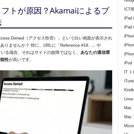
Goo
フトが原因？Akamaiによるブ
ICT
iPad 
法
iPad
iPhon
ess Denied（アクセス拒否）」という白い画面が表示され
せんか？ 特に、URLに「Reference #18…」や
iPhon
含まれている場合、それはサイトの故障ではなく、
あなたの通信環
iPh
可能性
が高いです。
iPod
IT 
iTune
Kin
Linux
Mac
Mac
Micro