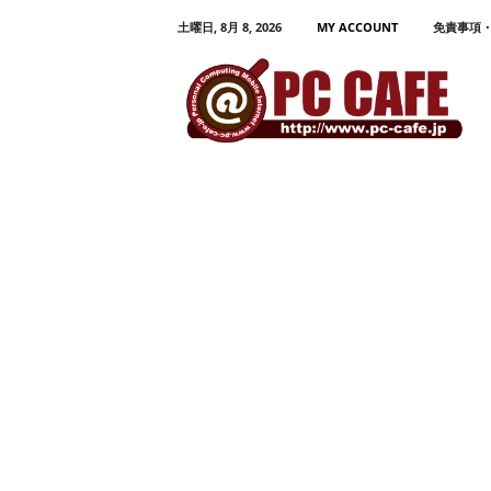
土曜日, 8月 8, 2026
MY ACCOUNT
免責事項
P
C
C
A
F
E
パ
ソ
コ
ン
、
モ
バ
イ
ル
活
用
プ
ロ