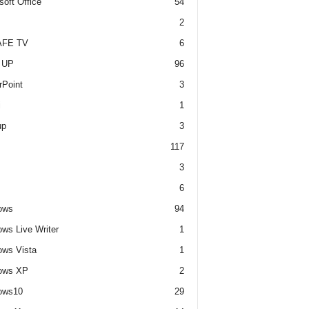
soft Office
54
2
FE TV
6
 UP
96
Point
3
i
1
up
3
117
3
6
ows
94
ws Live Writer
1
ws Vista
1
ows XP
2
ows10
29