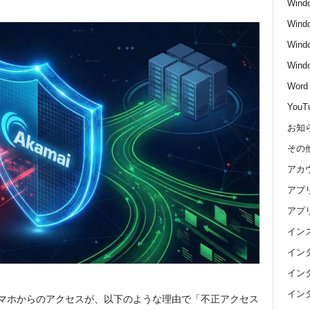
Wind
Wind
Wind
Win
Word
YouT
お知
その
アカ
アプ
アプ
イン
イン
イン
イン
マホからのアクセスが、以下のような理由で「不正アクセス