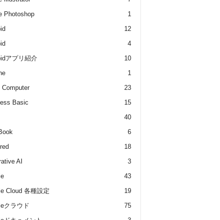
e Photoshop
1
id
12
id
4
roidアプリ紹介
10
he
1
 Computer
23
ess Basic
15
40
Book
6
red
18
ative AI
3
le
43
le Cloud 各種設定
19
gleクラウド
75