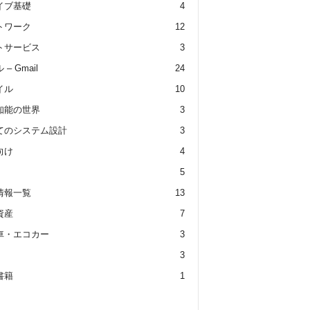
イブ基礎
4
トワーク
12
トサービス
3
– Gmail
24
イル
10
知能の世界
3
てのシステム設計
3
向け
4
5
情報一覧
13
資産
7
車・エコカー
3
3
書籍
1