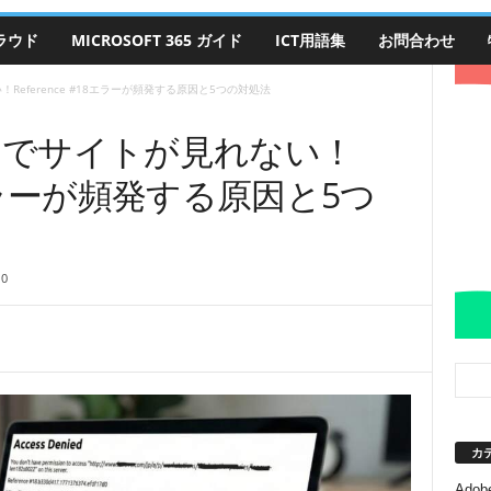
クラウド
MICROSOFT 365 ガイド
ICT用語集
お問合わせ
い！Reference #18エラーが頻発する原因と5つの対処法
ied」でサイトが見れない！
18エラーが頻発する原因と5つ
0
カ
Adobe