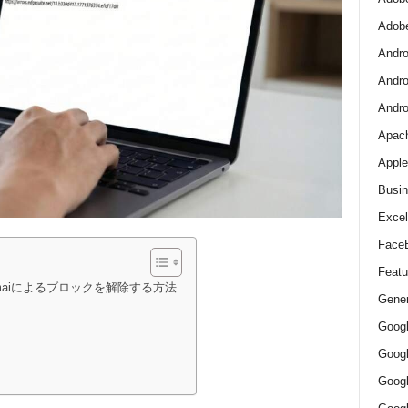
Adob
Andro
Andro
And
Apac
Apple
Busin
Excel
Face
Featu
maiによるブロックを解除する方法
Gener
Goog
Goog
Goo