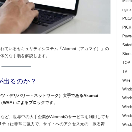
Micro
nginx
PCCA
PICK
Power
Safar
ているセキュリティシステム「Akamai（アカマイ）」の
Start
具体的な手順を解説します。
TOP
TV
d」が出るのか？
WiFi
Wind
ンツ・デリバリー・ネットワーク）大手であるAkamai
Windo
テム（WAF）によるブロック
です。
Windo
Wind
ドナルドなど、世界中の大手企業がAkamaiのサービスを利用してサ
ュリティは非常に強力で、サイトへのアクセス元の「振る舞
Wind