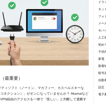
ドラ
ネッ
フォ
メール 
モバ
人工
初め
子供
家電
新着
暗号
る（最重要）
自動
設定
リティソフト（ノートン、マカフィー、カスペルスキーな
コネクション）」がオンになっていませんか？ Akamaiなど
電子
VPN経由のアクセスを一律で「怪しい」と判断して遮断す