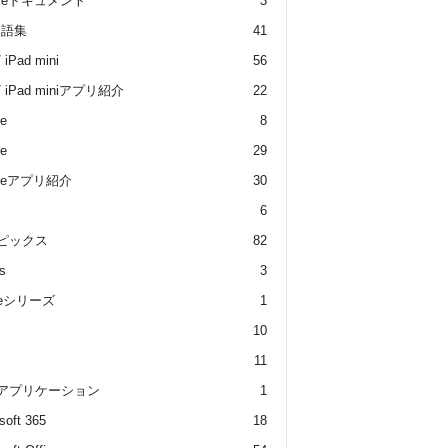
gleドキュメント
3
用語集
41
/ iPad mini
56
 / iPad miniアプリ紹介
22
e
8
e
29
oneアプリ紹介
30
6
トピックス
82
s
3
dleシリーズ
1
10
11
 アプリケーション
1
soft 365
18