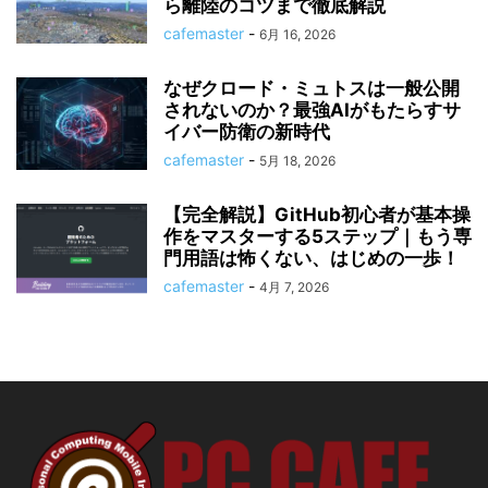
ら離陸のコツまで徹底解説
cafemaster
-
6月 16, 2026
なぜクロード・ミュトスは一般公開
されないのか？最強AIがもたらすサ
イバー防衛の新時代
cafemaster
-
5月 18, 2026
【完全解説】GitHub初心者が基本操
作をマスターする5ステップ｜もう専
門用語は怖くない、はじめの一歩！
cafemaster
-
4月 7, 2026