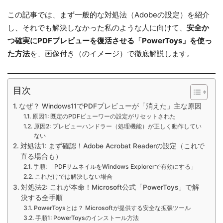
この記事では、まず一般的な対処法（Adobeの設定）を紹介
し、それでも解決しなかった私のような人に向けて、
安全か
つ確実にPDFプレビューを復活させる「PowerToys」を使っ
た方法
を、画像付き（のイメージ）で徹底解説します。
目次
なぜ？ Windows11でPDFプレビューが「消えた」主な原因
原因1: 既定のPDFビューワーの設定がリセットされた
原因2: プレビューハンドラー（処理機能）が正しく動作してい
ない
対処法1: まず確認！Adobe Acrobat Readerの設定（これで
直る場合も）
手順: 「PDFサムネイルをWindows Explorerで有効にする」
これだけでは解決しない場合
対処法2: これが本命！Microsoft公式「PowerToys」で解
決する全手順
PowerToysとは？ Microsoftが提供する安全な拡張ツール
手順1: PowerToysのインストール方法