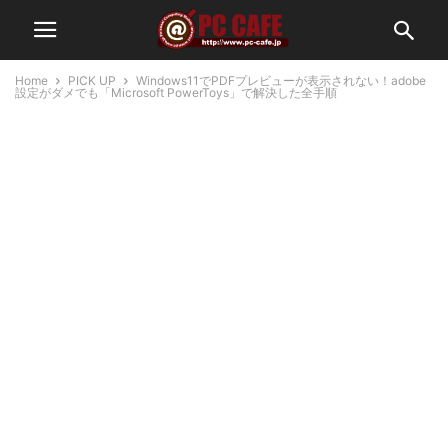
Home
PICK UP
Windows11でPDFプレビューが表示されない！adobe
設定がダメでも「Microsoft PowerToys」で解決した全手順