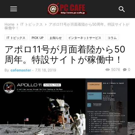
Home
IT トピックス
アポロ11号が月面着陸から50周年。特設サイトが
稼働中！
IT トピックス
PICK UP
お知らせ
インターネットサービス
コラム
アポロ11号が月面着陸から50
新着情報一覧
周年。特設サイトが稼働中！
5076
0
By
cafemaster
-
7月 18, 2019