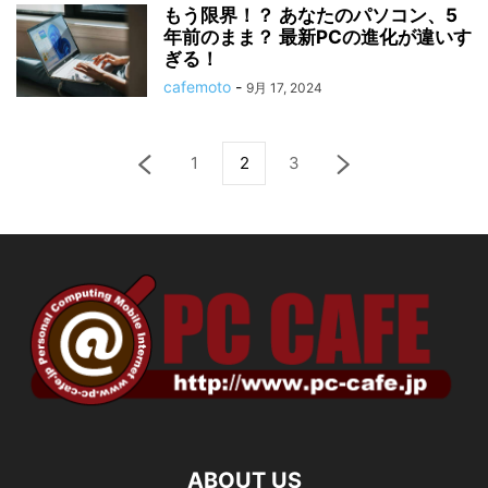
もう限界！？ あなたのパソコン、5
年前のまま？ 最新PCの進化が違いす
ぎる！
cafemoto
-
9月 17, 2024
1
2
3
ABOUT US