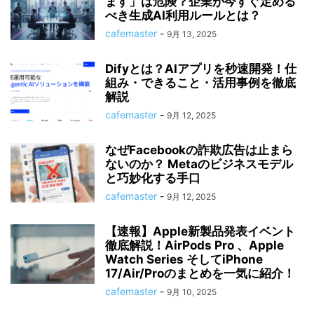
ます」は危険？企業が今すぐ定める
べき生成AI利用ルールとは？
cafemaster
-
9月 13, 2025
Difyとは？AIアプリを秒速開発！仕
組み・できること・活用事例を徹底
解説
cafemaster
-
9月 12, 2025
なぜFacebookの詐欺広告は止まら
ないのか？ Metaのビジネスモデル
と巧妙化する手口
cafemaster
-
9月 12, 2025
【速報】Apple新製品発表イベント
徹底解説！AirPods Pro 、Apple
Watch Series そしてiPhone
17/Air/Proのまとめを一気に紹介！
cafemaster
-
9月 10, 2025